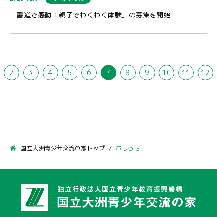
「書道で感動！親子でわくわく体験」の募集を開始
2
3
4
5
6
7
8
9
10
11
12
国立大洲青少年交流の家トップ
おしらせ