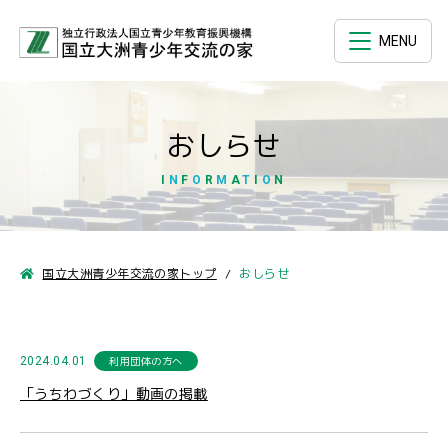
MENU
おしらせ
I
N
F
O
R
M
A
T
I
O
N
国立大洲青少年交流の家トップ
おしらせ
2024.04.01
利用団体の方へ
「うちわづくり」動画の掲載