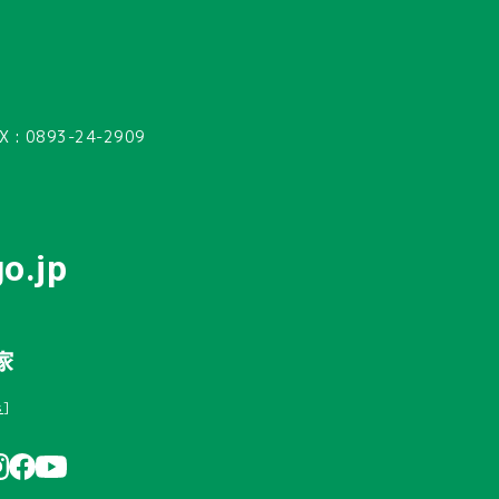
X :
0893-24-2909
o.jp
s
]