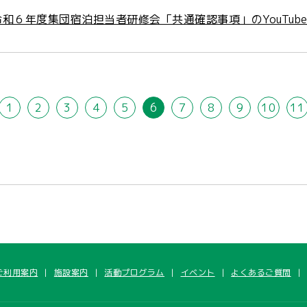
令和６年度集団宿泊担当者研修会「共通確認事項」のYouTub
1
2
3
4
5
6
7
8
9
10
11
ご利用案内
施設案内
活動プログラム
イベント
よくあるご質問