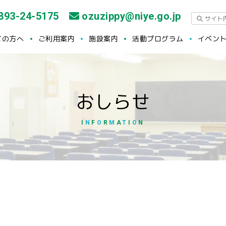
893-24-5175
ozuzippy@niye.go.jp
ての方へ
ご利用案内
施設案内
活動プログラム
イベン
おしらせ
I
N
F
O
R
M
A
T
I
O
N